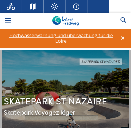
Menü
Su
Hochwasserwarnung und überwachung für die
×
Loire
SKATEPARK ST NAZAIRE©
SKATEPARK ST NAZAIRE
Skatepark
Voyagez léger