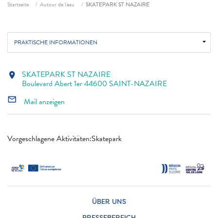
Fil d'ariane
Startseite
Autour de l'eau
SKATEPARK ST NAZAIRE
PRAKTISCHE INFORMATIONEN
SKATEPARK ST NAZAIRE
location_on
Boulevard Abert 1er 44600 SAINT-NAZAIRE
mail_outline
Mail anzeigen
Vorgeschlagene Aktivitäten:Skatepark
ÜBER UNS
PRESSEBEREICH