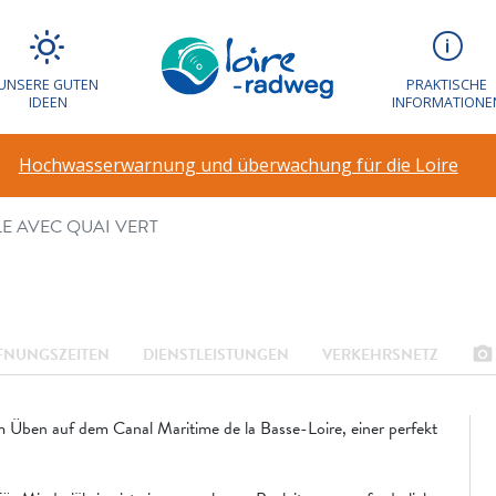
ADDLE AVEC QUAI
UNSERE GUTEN
PRAKTISCHE
IDEEN
INFORMATIONE
Hochwasserwarnung und überwachung für die Loire
E AVEC QUAI VERT
photo_camera
FNUNGSZEITEN
DIENSTLEISTUNGEN
VERKEHRSNETZ
 Üben auf dem Canal Maritime de la Basse-Loire, einer perfekt