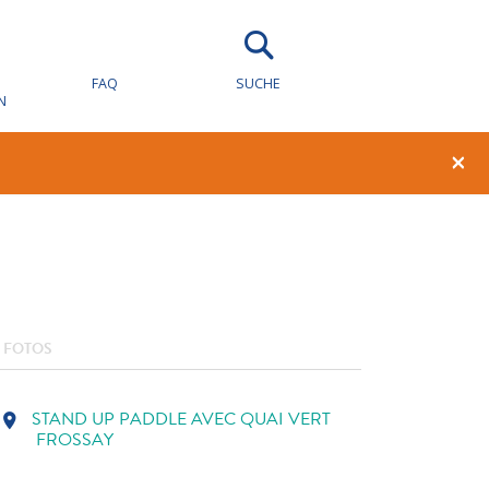
 VERT
FAQ
SUCHE
N
1
0
×
FOTOS
STAND UP PADDLE AVEC QUAI VERT
location_on
FROSSAY