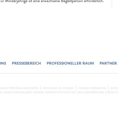
ür Minderjährige ist eine erwachsene Begleitperson erforderlich.
UNS
PRESSEBEREICH
PROFESSIONELLER RAUM
PARTNER
SCHUTZ PERSÖNLICHER DATEN
RICHTLINIE ZU COOKIES
COOKIES VERWALTEN
ACCE
EN UNION KOFINANZIERT. EUROPA VERPFLICHTET SICH MIT DEM EUROPÄISCHEN FONDS F