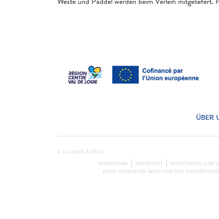
Weste und Paddel werden beim Verleih mitgeliefert. F
ÜBER 
© LA LOIRE À VÉLO
IMPRESSUM
ÜBERSICHT
RICHTLINIEN ZUM 
DIESE OPERATION WIRD VON DER EUROPÄISCH