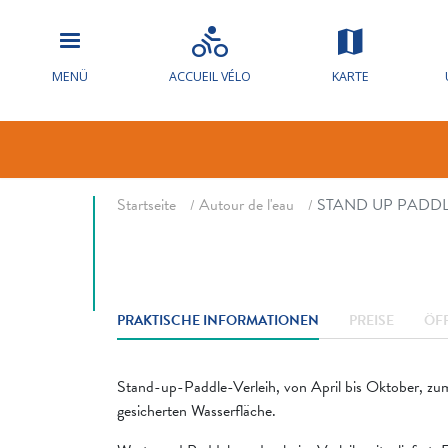
STAND UP P
MENÜ
ACCUEIL VÉLO
KARTE
Paddelsurfen
Fil d'ariane
Startseite
Autour de l'eau
STAND UP PADDL
PRAKTISCHE INFORMATIONEN
PREISE
ÖF
Stand-up-Paddle-Verleih, von April bis Oktober, zum
gesicherten Wasserfläche.