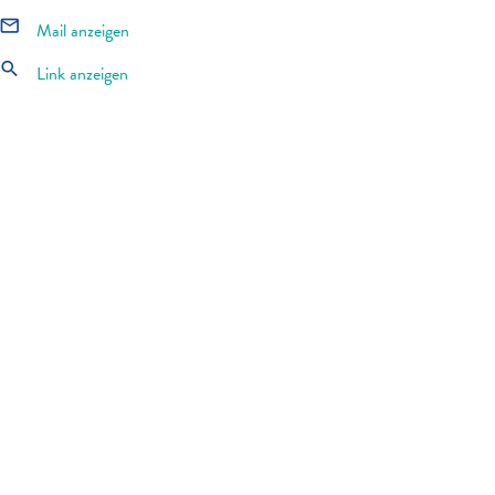
mail_outline
Mail anzeigen
search
Link anzeigen