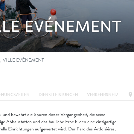
ILLE EVÉNEMENT
, VILLE EVÉNEMENT
location_on
FNUNGSZEITEN
DIENSTLEISTUNGEN
VERKEHRSNETZ
u und bewahrt die Spuren dieser Vergangenheit, die seine
ige Abbaustätten und das bauliche Erbe bilden eine einzigartige
elle Einrichtungen aufgewertet wird. Der Parc des Ardoisières,