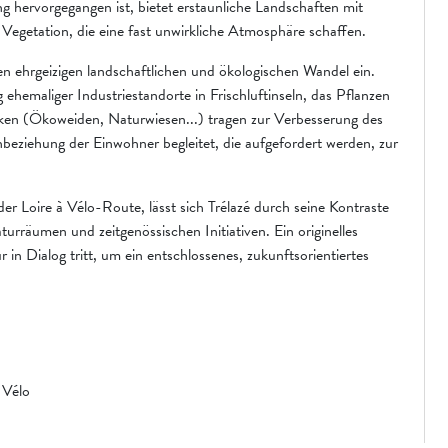
ng hervorgegangen ist, bietet erstaunliche Landschaften mit
egetation, die eine fast unwirkliche Atmosphäre schaffen.
en ehrgeizigen landschaftlichen und ökologischen Wandel ein.
hemaliger Industriestandorte in Frischluftinseln, das Pflanzen
ken (Ökoweiden, Naturwiesen...) tragen zur Verbesserung des
beziehung der Einwohner begleitet, die aufgefordert werden, zur
r Loire à Vélo-Route, lässt sich Trélazé durch seine Kontraste
urräumen und zeitgenössischen Initiativen. Ein originelles
r in Dialog tritt, um ein entschlossenes, zukunftsorientiertes
 Vélo