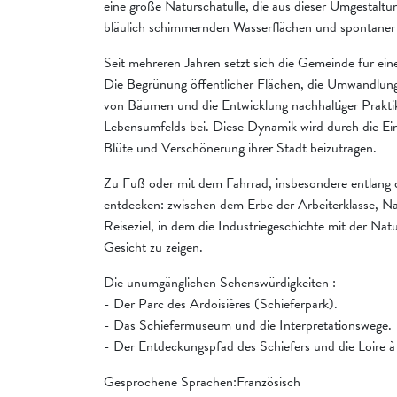
eine große Naturschatulle, die aus dieser Umgestaltu
bläulich schimmernden Wasserflächen und spontaner V
Seit mehreren Jahren setzt sich die Gemeinde für ein
Die Begrünung öffentlicher Flächen, die Umwandlung e
von Bäumen und die Entwicklung nachhaltiger Prakti
Lebensumfelds bei. Diese Dynamik wird durch die Ein
Blüte und Verschönerung ihrer Stadt beizutragen.
Zu Fuß oder mit dem Fahrrad, insbesondere entlang de
entdecken: zwischen dem Erbe der Arbeiterklasse, Nat
Reiseziel, in dem die Industriegeschichte mit der Natu
Gesicht zu zeigen.
Die unumgänglichen Sehenswürdigkeiten :
- Der Parc des Ardoisières (Schieferpark).
- Das Schiefermuseum und die Interpretationswege.
- Der Entdeckungspfad des Schiefers und die Loire à
Gesprochene Sprachen:Französisch