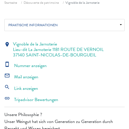
Fil d'ariane
Startseite
Découverte de patrimoine
Vignoble de la Jarnoterie
PRAKTISCHE INFORMATIONEN
Vignoble de la Jarnoterie
location_on
Lieu-dit La Jarnoterie 1181 ROUTE DE VERNOIL
37140 SAINT-NICOLAS-DE-BOURGUEIL
smartphone
Nummer anzeigen
mail_outline
Mail anzeigen
search
Link anzeigen
link
Tripadvisor Bewertungen
Unsere Philosophie ?
Unser Weingut hat sich von Generation zu Generation durch
Respekt und Wissen bereichert,