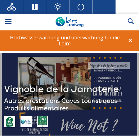
Menü
Su
Hochwasserwarnung und überwachung für die
×
Loire
Vignoble de la Jarnoterie©
Vignoble de la Jarnoterie
Autres prestations
Caves touristiques
Produits alimentaires