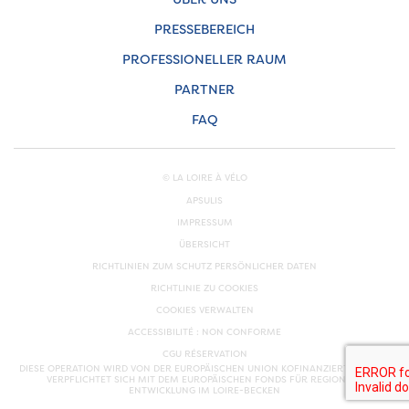
PRESSEBEREICH
PROFESSIONELLER RAUM
PARTNER
FAQ
© LA LOIRE À VÉLO
APSULIS
IMPRESSUM
ÜBERSICHT
RICHTLINIEN ZUM SCHUTZ PERSÖNLICHER DATEN
RICHTLINIE ZU COOKIES
COOKIES VERWALTEN
ACCESSIBILITÉ : NON CONFORME
CGU RÉSERVATION
DIESE OPERATION WIRD VON DER EUROPÄISCHEN UNION KOFINANZIERT. EUROPA
VERPFLICHTET SICH MIT DEM EUROPÄISCHEN FONDS FÜR REGIONALE
ENTWICKLUNG IM LOIRE-BECKEN