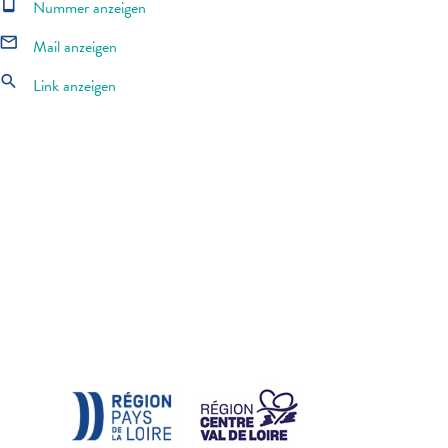
smartphone
Nummer anzeigen
mail_outline
Mail anzeigen
search
Link anzeigen