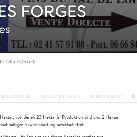
ES FORGES
es
LE DES FORGES
location_on
FNUNGSZEITEN
DIENSTLEISTUNGEN
VERKEHRSNETZ
 Hektar, von denen 23 Hektar in Produktion sind und 2 Hektar
nachhaltigen Bewirtschaftung bewirtschaftet.
alkhaltig. Die Trauben aus diesen Parzellen werden zur