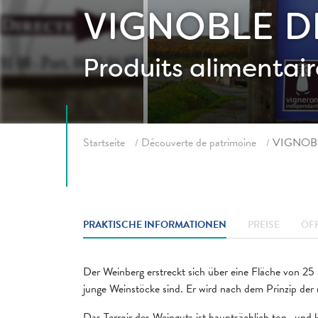
VIGNOBLE D
Produits alimentair
Fil d'ariane
Startseite
Découverte de patrimoine
VIGNOB
PRAKTISCHE INFORMATIONEN
PREISE
ÖF
Der Weinberg erstreckt sich über eine Fläche von 25
junge Weinstöcke sind. Er wird nach dem Prinzip der 
Das Terroir des Weinguts ist hauptsächlich ton- und k