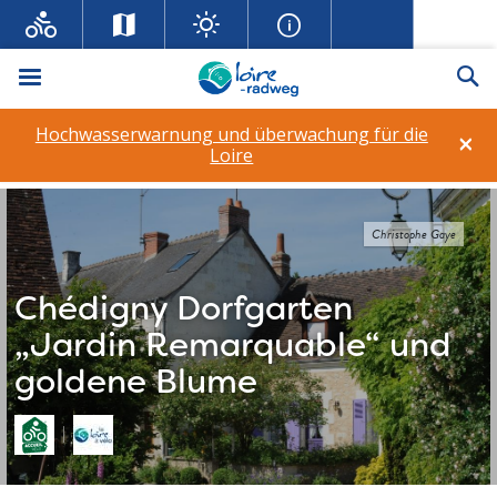
Menü
Su
Hochwasserwarnung und überwachung für die
×
Loire
Christophe Gaye
Chédigny Dorfgarten
„Jardin Remarquable“ und
goldene Blume