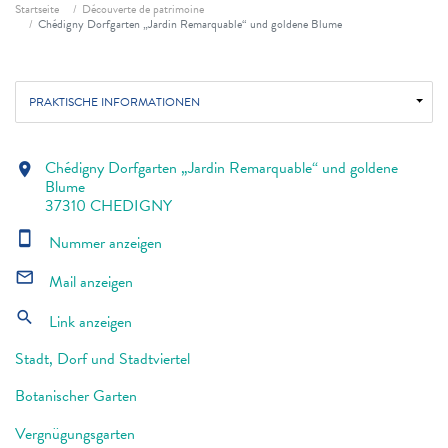
Fil d'ariane
Startseite
Découverte de patrimoine
Chédigny Dorfgarten „Jardin Remarquable“ und goldene Blume
PRAKTISCHE INFORMATIONEN
Chédigny Dorfgarten „Jardin Remarquable“ und goldene
location_on
Blume
37310 CHEDIGNY
smartphone
Nummer anzeigen
mail_outline
Mail anzeigen
search
Link anzeigen
Stadt, Dorf und Stadtviertel
Botanischer Garten
Vergnügungsgarten