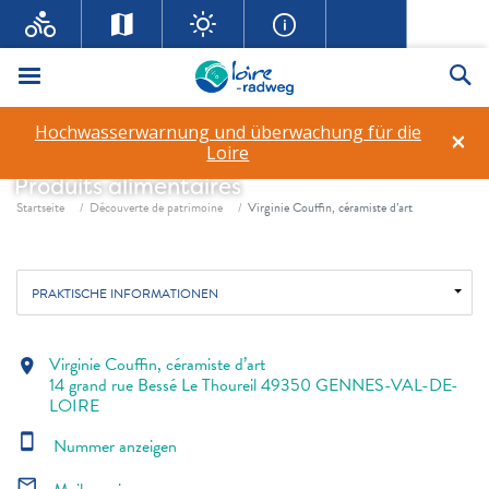
Menü
Su
Virginie Couffin, céramiste
Hochwasserwarnung und überwachung für die
×
d’art
Loire
Produits alimentaires
Fil d'ariane
Startseite
Découverte de patrimoine
Virginie Couffin, céramiste d’art
PRAKTISCHE INFORMATIONEN
Virginie Couffin, céramiste d’art
location_on
14 grand rue Bessé Le Thoureil 49350 GENNES-VAL-DE-
LOIRE
smartphone
Nummer anzeigen
mail_outline