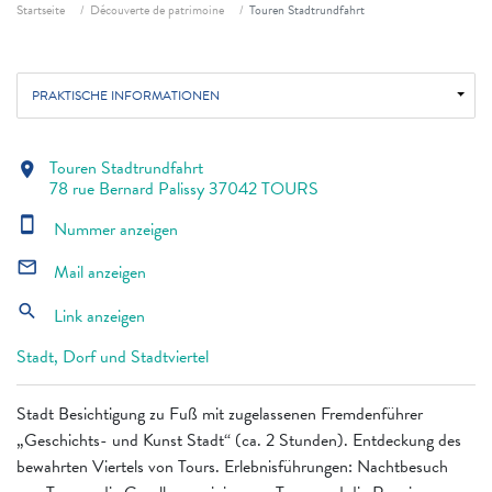
Fil d'ariane
Startseite
Découverte de patrimoine
Touren Stadtrundfahrt
PRAKTISCHE INFORMATIONEN
Touren Stadtrundfahrt
location_on
78 rue Bernard Palissy 37042 TOURS
smartphone
Nummer anzeigen
mail_outline
Mail anzeigen
search
Link anzeigen
Stadt, Dorf und Stadtviertel
Stadt Besichtigung zu Fuß mit zugelassenen Fremdenführer
„Geschichts- und Kunst Stadt“ (ca. 2 Stunden). Entdeckung des
bewahrten Viertels von Tours. Erlebnisführungen: Nachtbesuch