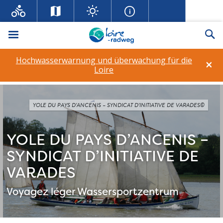
Menü
Su
Hochwasserwarnung und überwachung für die
×
Loire
YOLE DU PAYS D’ANCENIS – SYNDICAT D’INITIATIVE DE VARADES©
YOLE DU PAYS D’ANCENIS –
SYNDICAT D’INITIATIVE DE
VARADES
Voyagez léger
Wassersportzentrum