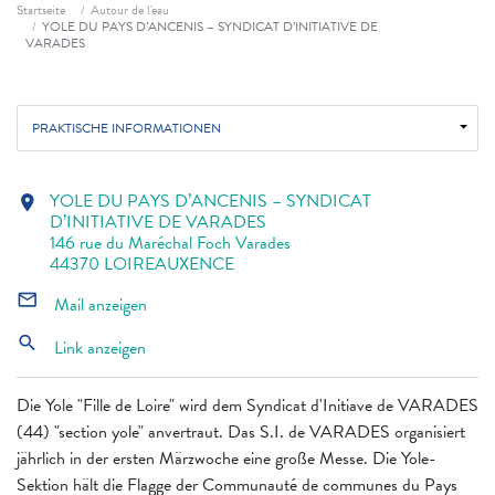
Fil d'ariane
Startseite
Autour de l'eau
YOLE DU PAYS D’ANCENIS – SYNDICAT D’INITIATIVE DE
VARADES
PRAKTISCHE INFORMATIONEN
YOLE DU PAYS D’ANCENIS – SYNDICAT
location_on
D’INITIATIVE DE VARADES
146 rue du Maréchal Foch Varades
44370 LOIREAUXENCE
mail_outline
Mail anzeigen
search
Link anzeigen
Die Yole "Fille de Loire" wird dem Syndicat d'Initiave de VARADES
(44) "section yole" anvertraut. Das S.I. de VARADES organisiert
jährlich in der ersten Märzwoche eine große Messe. Die Yole-
Sektion hält die Flagge der Communauté de communes du Pays