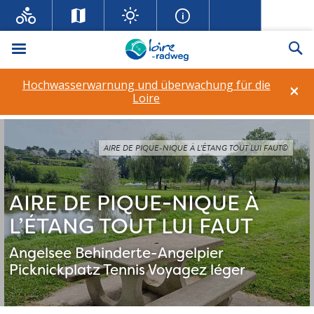
Menü
Su
Hochwasserwarnung und überwachung für die
×
Loire
AIRE DE PIQUE-NIQUE À L’ÉTANG TOUT LUI FAUT©
AIRE DE PIQUE-NIQUE À
L’ÉTANG TOUT LUI FAUT
Angelsee
Behinderte-Angelpier
Picknickplatz
Tennis
Voyagez léger