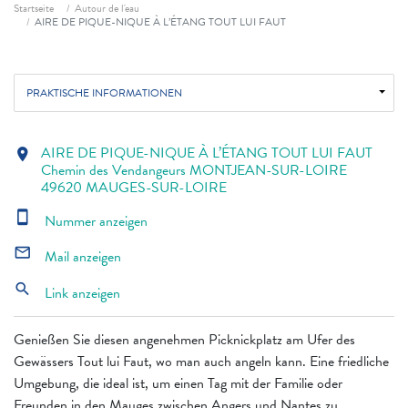
Fil d'ariane
Startseite
Autour de l'eau
AIRE DE PIQUE-NIQUE À L’ÉTANG TOUT LUI FAUT
PRAKTISCHE INFORMATIONEN
AIRE DE PIQUE-NIQUE À L’ÉTANG TOUT LUI FAUT
location_on
Chemin des Vendangeurs MONTJEAN-SUR-LOIRE
49620 MAUGES-SUR-LOIRE
smartphone
Nummer anzeigen
mail_outline
Mail anzeigen
search
Link anzeigen
Genießen Sie diesen angenehmen Picknickplatz am Ufer des
Gewässers Tout lui Faut, wo man auch angeln kann. Eine friedliche
Umgebung, die ideal ist, um einen Tag mit der Familie oder
Freunden in den Mauges zwischen Angers und Nantes zu