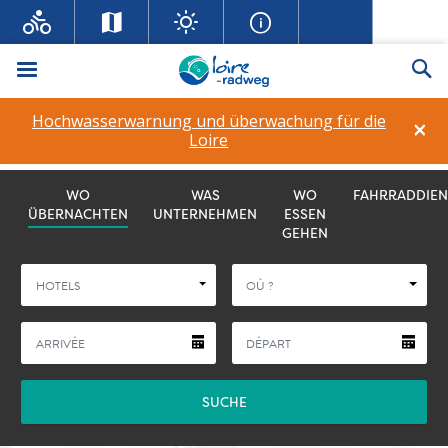
Menü
Su
Hochwasserwarnung und überwachung für die
×
Loire
La Loire à Vélo
WO
WAS
WO
FAHRRADDIEN
ÜBERNACHTEN
UNTERNEHMEN
ESSEN
GEHEN
HOTELS
OÙ ?
SUCHE