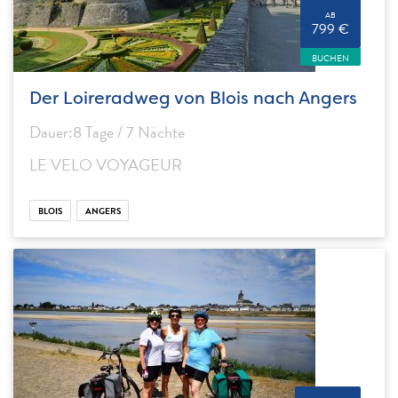
AB
799 €
BUCHEN
Der Loireradweg von Blois nach Angers
Dauer:8 Tage / 7 Nächte
LE VELO VOYAGEUR
BLOIS
ANGERS